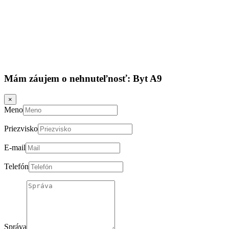
Mám záujem o nehnuteľnosť:
Byt A9
×
Meno
Priezvisko
E-mail
Telefón
Správa