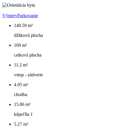
Výmery
Parkovanie
140.59 m²
úžitková plocha
169 m²
celková plocha
11.2 m²
vstup - zádverie
4.95 m²
chodba
15.86 m²
kúpeľňa 1
5.27 m²