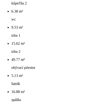
kúpeľňa 2
6.38 m²
wc
9.53 m²
izba 1
15.62 m²
izba 2
49.77 m²
obývací priestor
5.13 m²
šatník
16.88 m²
spálňa