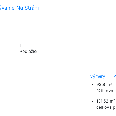
1
Podlažie
Výmery
P
93,8 m²
úžitková 
131.52 m²
celková p