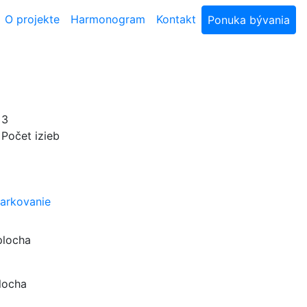
O projekte
Harmonogram
Kontakt
Ponuka bývania
3
Počet izieb
arkovanie
plocha
locha