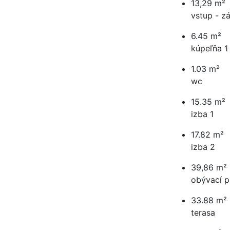
13,29 m²
vstup - z
6.45 m²
kúpeľňa 1
1.03 m²
wc
15.35 m²
izba 1
17.82 m²
izba 2
39,86 m²
obývací p
33.88 m²
terasa